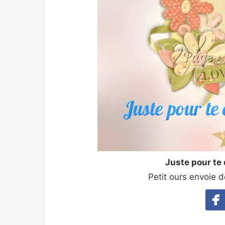
Juste pour te 
Petit ours envoie d