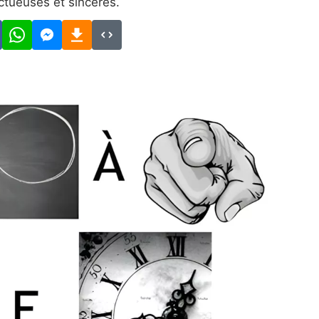
ctueuses et sincères.