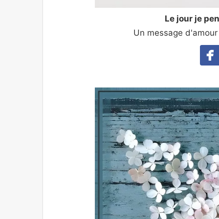
Le jour je pen
Un message d'amour e