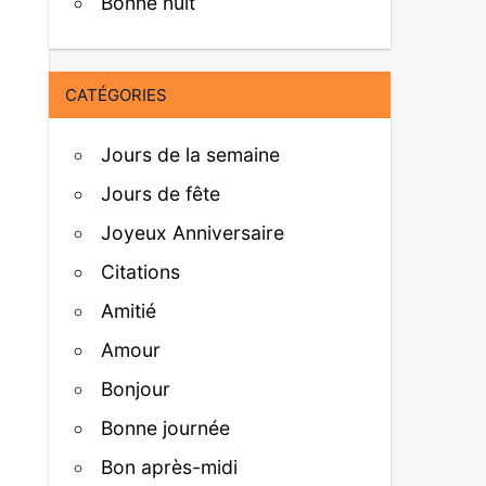
Bonne nuit
CATÉGORIES
Jours de la semaine
Jours de fête
Joyeux Anniversaire
Citations
Amitié
Amour
Bonjour
Bonne journée
Bon après-midi