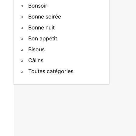
Bonsoir
Bonne soirée
Bonne nuit
Bon appétit
Bisous
Câlins
Toutes catégories