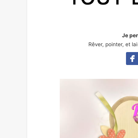
Je pen
Rêver, pointer, et la