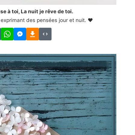
se à toi, La nuit je rêve de toi.
xprimant des pensées jour et nuit. ❤️