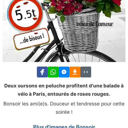
Deux oursons en peluche profitent d'une balade à
vélo à Paris, entourés de roses rouges.
Bonsoir les ami(e)s. Douceur et tendresse pour cette
soirée !
Plus d'images de Bonsoir